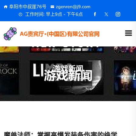
阜阳市中叔崖76号
zgenren@j9.com
工作时间: 早上9点 - 下午6点
游戏新闻
首页
游戏新闻
魔兽法师：掌握高爆发装备伤害的绝学