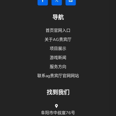
导航
首页官网入口
关于AG贵宾厅
项目展示
游戏新闻
服务方向
联系ag贵宾厅官网网站
找到我们
阜阳市中叔崖76号