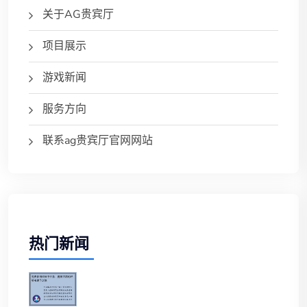
关于AG贵宾厅
项目展示
游戏新闻
服务方向
联系ag贵宾厅官网网站
热门新闻