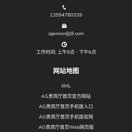
13594780339
zgenren@j9.com
工作时间: 上午9点 - 下午6点
网站地图
XML
AG贵宾厅首页官方网站
AG贵宾厅首页手机版入口
AG贵宾厅首页手机版官网
AG贵宾厅首页Web网页版