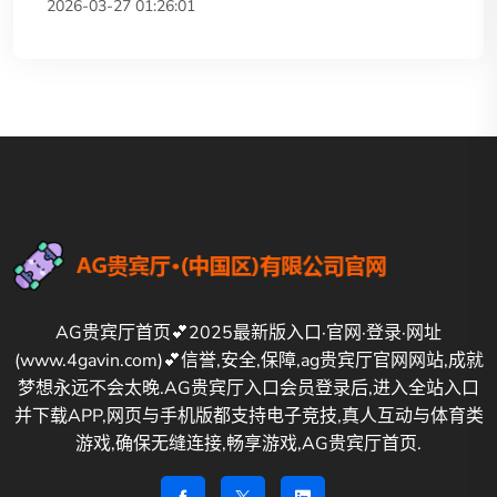
2026-03-27 01:26:01
AG贵宾厅首页💕2025最新版入口·官网·登录·网址
(www.4gavin.com)💕信誉,安全,保障,ag贵宾厅官网网站,成就
梦想永远不会太晚.AG贵宾厅入口会员登录后,进入全站入口
并下载APP,网页与手机版都支持电子竞技,真人互动与体育类
游戏,确保无缝连接,畅享游戏,AG贵宾厅首页.