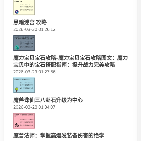
黑暗迷宫 攻略
2026-03-30 01:26:12
魔力宝贝宝石攻略-魔力宝贝宝石攻略图文：魔力
宝贝中的宝石搭配指南：提升战力完美攻略
2026-03-29 01:27:56
魔兽诛仙三八卦石升级为中心
2026-03-28 01:34:07
魔兽法师：掌握高爆发装备伤害的绝学