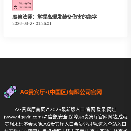
魔兽法师：掌握高爆发装备伤害的绝学
2026-03-27 01:26:01
AG贵宾厅首页💕2025最新版入口·官网·登录·网址
(www.4gavin.com)💕信誉,安全,保障,ag贵宾厅官网网站,成就
梦想永远不会太晚.AG贵宾厅入口会员登录后,进入全站入口