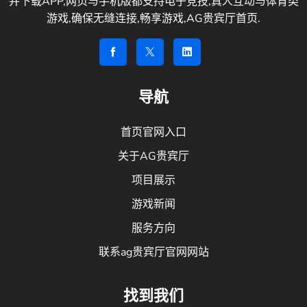
并下载APP,网页与手机版都支持电子竞技,真人互动与体育类
游戏,确保无缝连接,畅享游戏,AG贵宾厅首页.
导航
首页官网入口
关于AG贵宾厅
项目展示
游戏新闻
服务方向
联系ag贵宾厅官网网站
找到我们