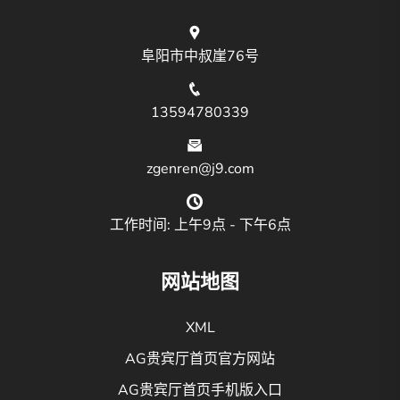
阜阳市中叔崖76号
13594780339
zgenren@j9.com
工作时间: 上午9点 - 下午6点
网站地图
XML
AG贵宾厅首页官方网站
AG贵宾厅首页手机版入口