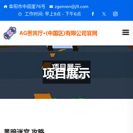
阜阳市中叔崖76号
zgenren@j9.com
工作时间: 早上9点 - 下午6点
项目展示
首页
项目展示
黑暗迷宫 攻略