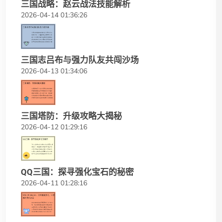
三国战略：赵云战法技能解析
2026-04-14 01:36:26
三国志吕布与强力队友共闯沙场
2026-04-13 01:34:06
三国塔防：升级攻略大揭秘
2026-04-12 01:29:16
QQ三国：探寻强化宝石的秘密
2026-04-11 01:28:16