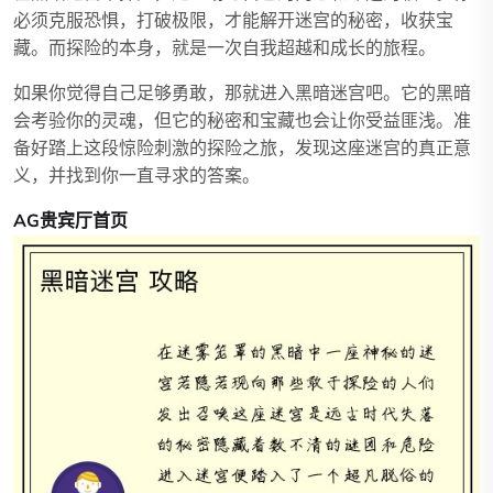
必须克服恐惧，打破极限，才能解开迷宫的秘密，收获宝
藏。而探险的本身，就是一次自我超越和成长的旅程。
如果你觉得自己足够勇敢，那就进入黑暗迷宫吧。它的黑暗
会考验你的灵魂，但它的秘密和宝藏也会让你受益匪浅。准
备好踏上这段惊险刺激的探险之旅，发现这座迷宫的真正意
义，并找到你一直寻求的答案。
AG贵宾厅首页