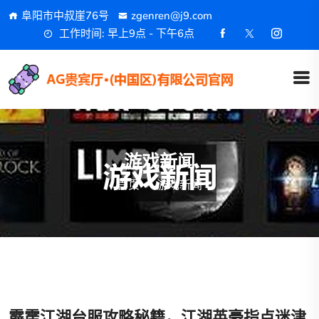
阜阳市中叔崖76号
zgenren@j9.com
工作时间: 早上9点 - 下午6点
游戏新闻
首页
游戏新闻
霹雳江湖台服攻略秘籍，江湖英豪指点迷津