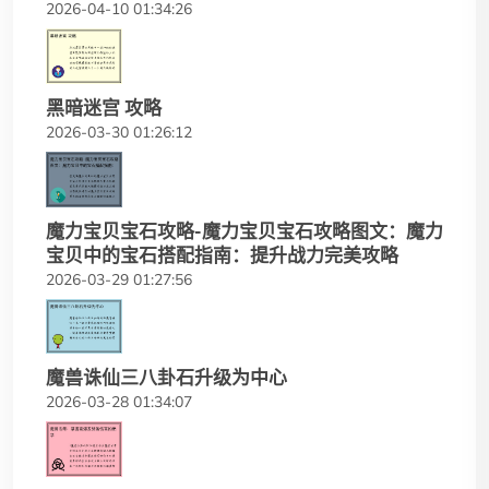
2026-04-10 01:34:26
黑暗迷宫 攻略
2026-03-30 01:26:12
魔力宝贝宝石攻略-魔力宝贝宝石攻略图文：魔力
宝贝中的宝石搭配指南：提升战力完美攻略
2026-03-29 01:27:56
魔兽诛仙三八卦石升级为中心
2026-03-28 01:34:07