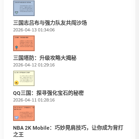
三国志吕布与强力队友共闯沙场
2026-04-13 01:34:06
三国塔防：升级攻略大揭秘
2026-04-12 01:29:16
QQ三国：探寻强化宝石的秘密
2026-04-11 01:28:16
NBA 2K Mobile：巧妙晃肩技巧，让你成为背打
之王