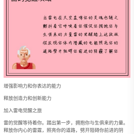
增强影响力和你表达的能力
释放创造力和创新能力
加入雷电觉醒之旅
雷的觉醒等待着你。踏出第一步，拥抱你与生俱来的力量。
释放你内心的雷霆，照亮你的道路，劈开阻碍你前进的阴