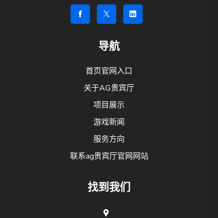
导航
首页官网入口
关于AG贵宾厅
项目展示
游戏新闻
服务方向
联系ag贵宾厅官网网站
找到我们