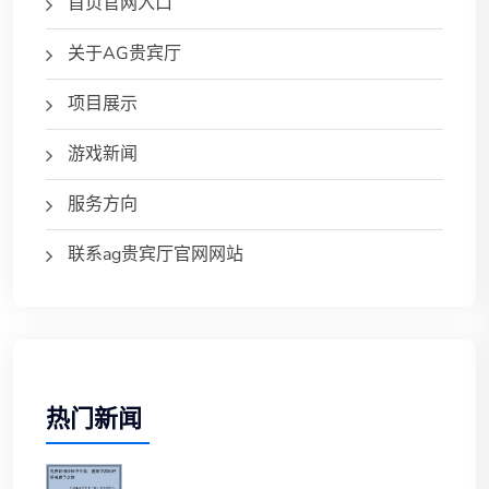
首页官网入口
关于AG贵宾厅
项目展示
游戏新闻
服务方向
联系ag贵宾厅官网网站
热门新闻