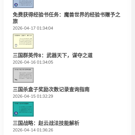
免费获得经验书任务：魔兽世界的经验书赠予之
旅
2026-04-17 01:34:04
三国群英传8：武器天下，谋夺之道
2026-04-16 01:34:05
三国杀盒子奖励次数记录查询指南
2026-04-15 01:32:29
三国战略：赵云战法技能解析
2026-04-14 01:36:26