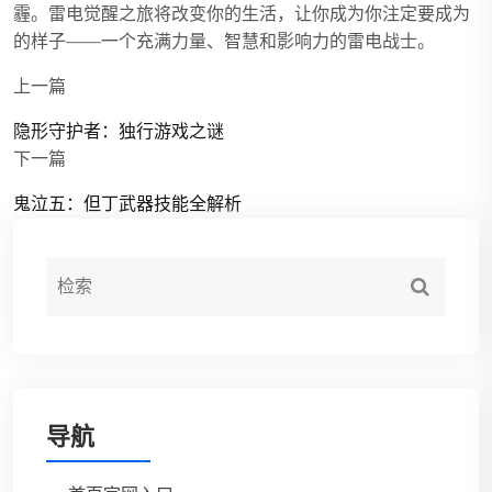
霾。雷电觉醒之旅将改变你的生活，让你成为你注定要成为
的样子——一个充满力量、智慧和影响力的雷电战士。
上一篇
隐形守护者：独行游戏之谜
下一篇
鬼泣五：但丁武器技能全解析
导航