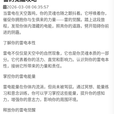
2026-03-08 06:35:57
当雷电在天空轰鸣，你的灵魂也随之颤抖着。它呼唤着你，
催促你拥抱你与生俱来的力量——雷的觉醒。踏上这段旅
程，发现你体内潜藏的电能，照亮你的道路，劈开阻碍你前
进的阴霾。
了解你的雷电本性
雷电不仅仅是天空中的自然现象，它也是你灵魂本质的一部
分。它代表着你的活力、直觉和影响力。认识到你的雷电本
性，接纳它所带来的力量和责任。
掌控你的雷电能量
雷电能量在你体内流淌，但尚未被驾驭。通过冥想、能量练
习和意念训练，你可以学习掌控这些能量，提升你的感知
力，增强你的意志力，影响你的周围环境。
释放你的雷电觉醒